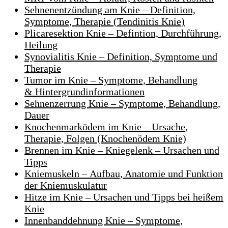
Sehnenentzündung am Knie – Definition,
Symptome, Therapie (Tendinitis Knie)
Plicaresektion Knie – Defintion, Durchführung,
Heilung
Synovialitis Knie – Definition, Symptome und
Therapie
Tumor im Knie – Symptome, Behandlung
& Hintergrundinformationen
Sehnenzerrung Knie – Symptome, Behandlung,
Dauer
Knochenmarködem im Knie – Ursache,
Therapie, Folgen (Knochenödem Knie)
Brennen im Knie – Kniegelenk – Ursachen und
Tipps
Kniemuskeln – Aufbau, Anatomie und Funktion
der Kniemuskulatur
Hitze im Knie – Ursachen und Tipps bei heißem
Knie
Innenbanddehnung Knie – Symptome,