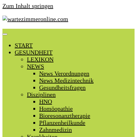
Zum Inhalt springen
START
GESUNDHEIT
LEXIKON
NEWS
News Verordnungen
News Medizintechnik
Gesundheitsfragen
Disziplinen
HNO
Homöopathie
Bioresonanztherapie
Pflanzenheilkunde
Zahnmedizin
Krankheiten