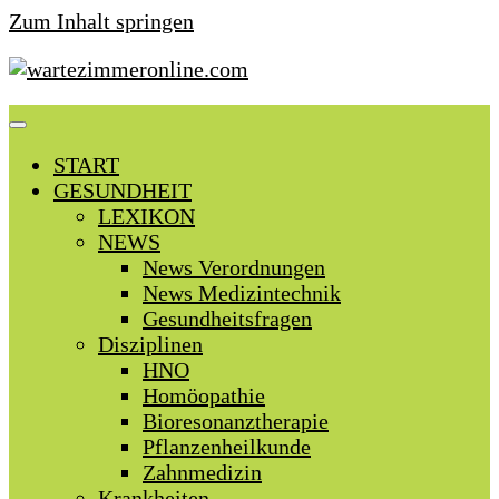
Zum Inhalt springen
START
GESUNDHEIT
LEXIKON
NEWS
News Verordnungen
News Medizintechnik
Gesundheitsfragen
Disziplinen
HNO
Homöopathie
Bioresonanztherapie
Pflanzenheilkunde
Zahnmedizin
Krankheiten