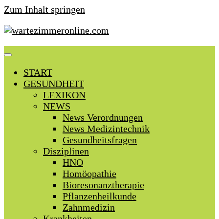
Zum Inhalt springen
START
GESUNDHEIT
LEXIKON
NEWS
News Verordnungen
News Medizintechnik
Gesundheitsfragen
Disziplinen
HNO
Homöopathie
Bioresonanztherapie
Pflanzenheilkunde
Zahnmedizin
Krankheiten