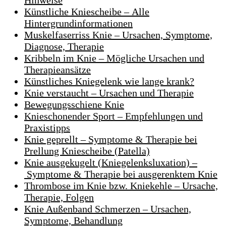
Hinweise
Künstliche Kniescheibe – Alle
Hintergrundinformationen
Muskelfaserriss Knie – Ursachen, Symptome,
Diagnose, Therapie
Kribbeln im Knie – Mögliche Ursachen und
Therapieansätze
Künstliches Kniegelenk wie lange krank?
Knie verstaucht – Ursachen und Therapie
Bewegungsschiene Knie
Knieschonender Sport – Empfehlungen und
Praxistipps
Knie geprellt – Symptome & Therapie bei
Prellung Kniescheibe (Patella)
Knie ausgekugelt (Kniegelenksluxation) –
Symptome & Therapie bei ausgerenktem Knie
Thrombose im Knie bzw. Kniekehle – Ursache,
Therapie, Folgen
Knie Außenband Schmerzen – Ursachen,
Symptome, Behandlung