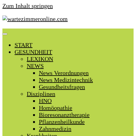
Zum Inhalt springen
START
GESUNDHEIT
LEXIKON
NEWS
News Verordnungen
News Medizintechnik
Gesundheitsfragen
Disziplinen
HNO
Homöopathie
Bioresonanztherapie
Pflanzenheilkunde
Zahnmedizin
Krankheiten