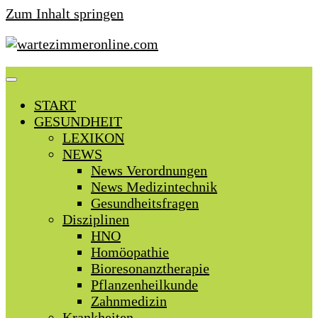
Zum Inhalt springen
START
GESUNDHEIT
LEXIKON
NEWS
News Verordnungen
News Medizintechnik
Gesundheitsfragen
Disziplinen
HNO
Homöopathie
Bioresonanztherapie
Pflanzenheilkunde
Zahnmedizin
Krankheiten