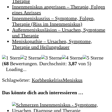
Therapie
Innenmeniskus angerissen – Therapie, Folgen
eines Anrisses
Innenmeniskusriss – Symptome, Folgen,
Therapie (Riss im Innenmeniskus)
Außenmeniskusläsion – Ursachen, Symptome
und Therapie
Meniskopathie – Ursachen, Symptome,
Therapie und Heilungsdauer
(
68
Bewertungen. Durchschnitt:
3,87
von 5)
Loading...
Schlagwörter:
Korbhenkelriss
Meniskus
Das könnte dich auch interessieren …