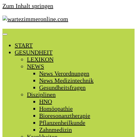
Zum Inhalt springen
START
GESUNDHEIT
LEXIKON
NEWS
News Verordnungen
News Medizintechnik
Gesundheitsfragen
Disziplinen
HNO
Homöopathie
Bioresonanztherapie
Pflanzenheilkunde
Zahnmedizin
Krankheiten