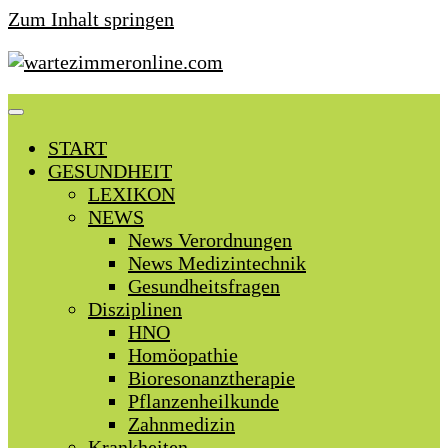
Zum Inhalt springen
START
GESUNDHEIT
LEXIKON
NEWS
News Verordnungen
News Medizintechnik
Gesundheitsfragen
Disziplinen
HNO
Homöopathie
Bioresonanztherapie
Pflanzenheilkunde
Zahnmedizin
Krankheiten