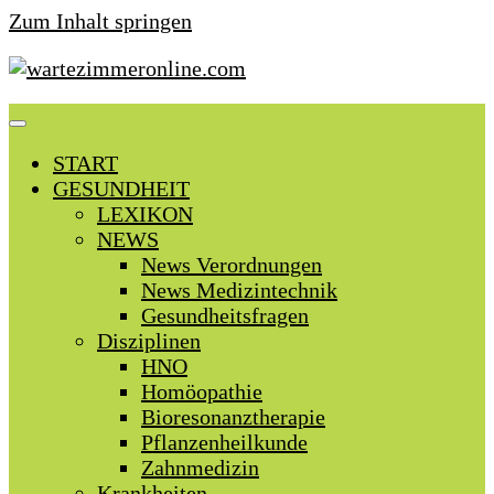
Zum Inhalt springen
START
GESUNDHEIT
LEXIKON
NEWS
News Verordnungen
News Medizintechnik
Gesundheitsfragen
Disziplinen
HNO
Homöopathie
Bioresonanztherapie
Pflanzenheilkunde
Zahnmedizin
Krankheiten