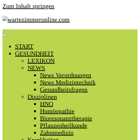
Zum Inhalt springen
START
GESUNDHEIT
LEXIKON
NEWS
News Verordnungen
News Medizintechnik
Gesundheitsfragen
Disziplinen
HNO
Homöopathie
Bioresonanztherapie
Pflanzenheilkunde
Zahnmedizin
Krankheiten