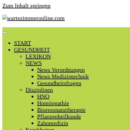
Zum Inhalt springen
START
GESUNDHEIT
LEXIKON
NEWS
News Verordnungen
News Medizintechnik
Gesundheitsfragen
Disziplinen
HNO
Homöopathie
Bioresonanztherapie
Pflanzenheilkunde
Zahnmedizin
Krankheiten