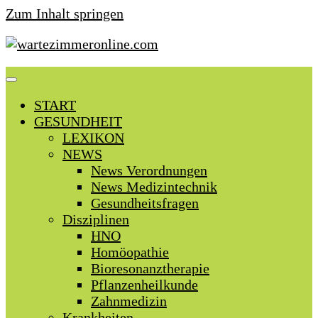
Zum Inhalt springen
START
GESUNDHEIT
LEXIKON
NEWS
News Verordnungen
News Medizintechnik
Gesundheitsfragen
Disziplinen
HNO
Homöopathie
Bioresonanztherapie
Pflanzenheilkunde
Zahnmedizin
Krankheiten