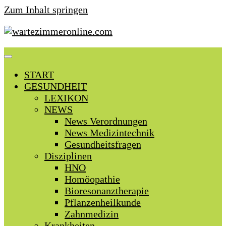
Zum Inhalt springen
START
GESUNDHEIT
LEXIKON
NEWS
News Verordnungen
News Medizintechnik
Gesundheitsfragen
Disziplinen
HNO
Homöopathie
Bioresonanztherapie
Pflanzenheilkunde
Zahnmedizin
Krankheiten