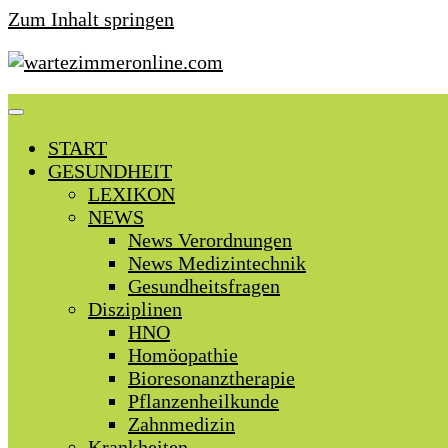
Zum Inhalt springen
START
GESUNDHEIT
LEXIKON
NEWS
News Verordnungen
News Medizintechnik
Gesundheitsfragen
Disziplinen
HNO
Homöopathie
Bioresonanztherapie
Pflanzenheilkunde
Zahnmedizin
Krankheiten