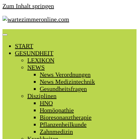
Zum Inhalt springen
START
GESUNDHEIT
LEXIKON
NEWS
News Verordnungen
News Medizintechnik
Gesundheitsfragen
Disziplinen
HNO
Homöopathie
Bioresonanztherapie
Pflanzenheilkunde
Zahnmedizin
Krankheiten