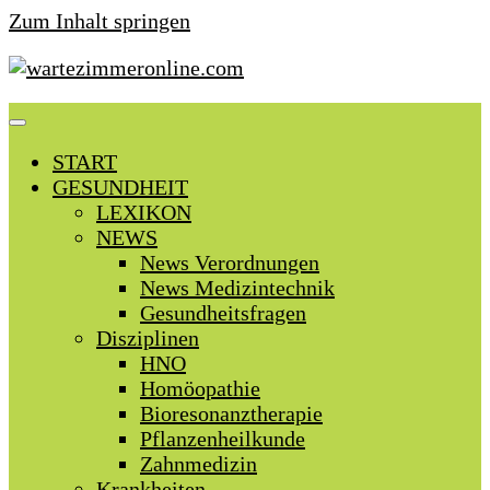
Zum Inhalt springen
START
GESUNDHEIT
LEXIKON
NEWS
News Verordnungen
News Medizintechnik
Gesundheitsfragen
Disziplinen
HNO
Homöopathie
Bioresonanztherapie
Pflanzenheilkunde
Zahnmedizin
Krankheiten