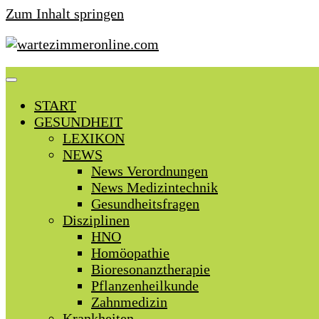
Zum Inhalt springen
START
GESUNDHEIT
LEXIKON
NEWS
News Verordnungen
News Medizintechnik
Gesundheitsfragen
Disziplinen
HNO
Homöopathie
Bioresonanztherapie
Pflanzenheilkunde
Zahnmedizin
Krankheiten