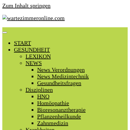
Zum Inhalt springen
START
GESUNDHEIT
LEXIKON
NEWS
News Verordnungen
News Medizintechnik
Gesundheitsfragen
Disziplinen
HNO
Homöopathie
Bioresonanztherapie
Pflanzenheilkunde
Zahnmedizin
Krankheiten