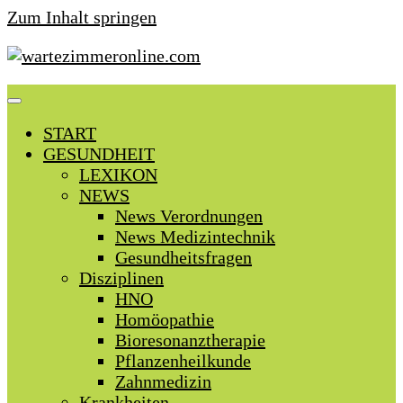
Zum Inhalt springen
START
GESUNDHEIT
LEXIKON
NEWS
News Verordnungen
News Medizintechnik
Gesundheitsfragen
Disziplinen
HNO
Homöopathie
Bioresonanztherapie
Pflanzenheilkunde
Zahnmedizin
Krankheiten