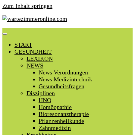
Zum Inhalt springen
START
GESUNDHEIT
LEXIKON
NEWS
News Verordnungen
News Medizintechnik
Gesundheitsfragen
Disziplinen
HNO
Homöopathie
Bioresonanztherapie
Pflanzenheilkunde
Zahnmedizin
Krankheiten