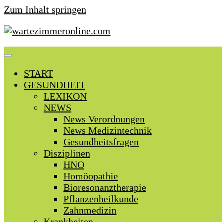
Zum Inhalt springen
START
GESUNDHEIT
LEXIKON
NEWS
News Verordnungen
News Medizintechnik
Gesundheitsfragen
Disziplinen
HNO
Homöopathie
Bioresonanztherapie
Pflanzenheilkunde
Zahnmedizin
Krankheiten