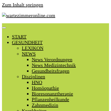
Zum Inhalt springen
START
GESUNDHEIT
LEXIKON
NEWS
News Verordnungen
News Medizintechnik
Gesundheitsfragen
Disziplinen
HNO
Homöopathie
Bioresonanztherapie
Pflanzenheilkunde
Zahnmedizin
Krankheiten