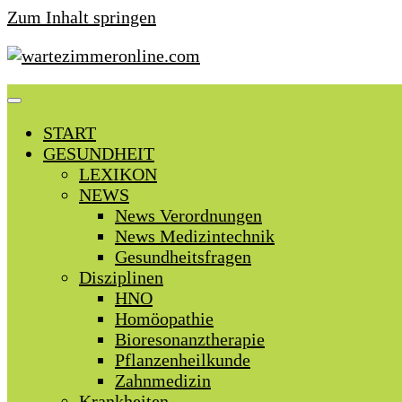
Zum Inhalt springen
START
GESUNDHEIT
LEXIKON
NEWS
News Verordnungen
News Medizintechnik
Gesundheitsfragen
Disziplinen
HNO
Homöopathie
Bioresonanztherapie
Pflanzenheilkunde
Zahnmedizin
Krankheiten