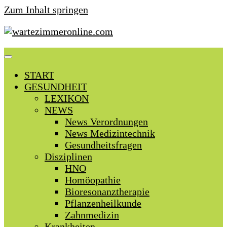
Zum Inhalt springen
START
GESUNDHEIT
LEXIKON
NEWS
News Verordnungen
News Medizintechnik
Gesundheitsfragen
Disziplinen
HNO
Homöopathie
Bioresonanztherapie
Pflanzenheilkunde
Zahnmedizin
Krankheiten