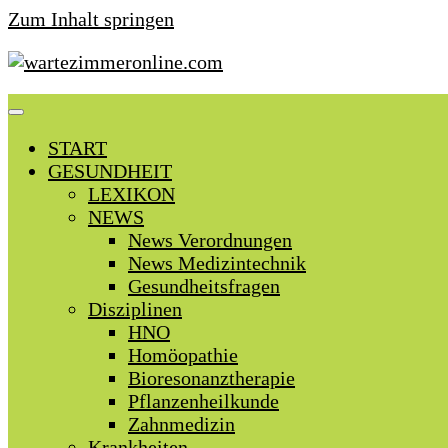
Zum Inhalt springen
START
GESUNDHEIT
LEXIKON
NEWS
News Verordnungen
News Medizintechnik
Gesundheitsfragen
Disziplinen
HNO
Homöopathie
Bioresonanztherapie
Pflanzenheilkunde
Zahnmedizin
Krankheiten