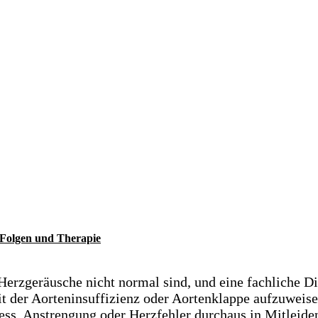
 Folgen und Therapie
 Herzgeräusche nicht normal sind, und eine fachliche D
 der Aorteninsuffizienz oder Aortenklappe aufzuweisen
ess, Anstrengung oder Herzfehler durchaus in Mitleid