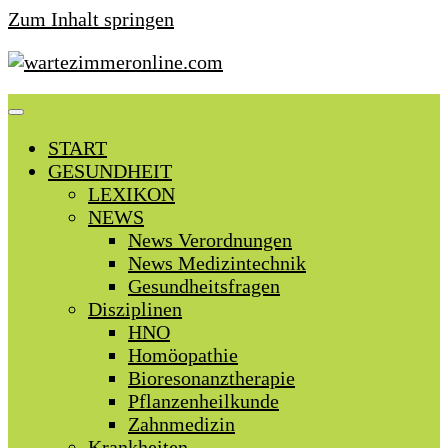
Zum Inhalt springen
START
GESUNDHEIT
LEXIKON
NEWS
News Verordnungen
News Medizintechnik
Gesundheitsfragen
Disziplinen
HNO
Homöopathie
Bioresonanztherapie
Pflanzenheilkunde
Zahnmedizin
Krankheiten