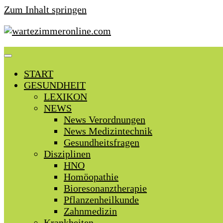
Zum Inhalt springen
START
GESUNDHEIT
LEXIKON
NEWS
News Verordnungen
News Medizintechnik
Gesundheitsfragen
Disziplinen
HNO
Homöopathie
Bioresonanztherapie
Pflanzenheilkunde
Zahnmedizin
Krankheiten