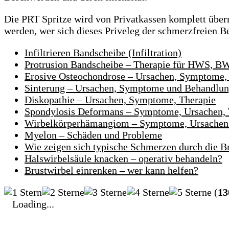
Die PRT Spritze wird von Privatkassen komplett übe
werden, wer sich dieses Priveleg der schmerzfreien 
Infiltrieren Bandscheibe (Infiltration)
Protrusion Bandscheibe – Therapie für HWS, 
Erosive Osteochondrose – Ursachen, Symptome,
Sinterung – Ursachen, Symptome und Behandlu
Diskopathie – Ursachen, Symptome, Therapie
Spondylosis Deformans – Symptome, Ursachen, 
Wirbelkörperhämangiom – Symptome, Ursachen 
Myelon – Schäden und Probleme
Wie zeigen sich typische Schmerzen durch die B
Halswirbelsäule knacken – operativ behandeln?
Brustwirbel einrenken – wer kann helfen?
(
13
Loading...