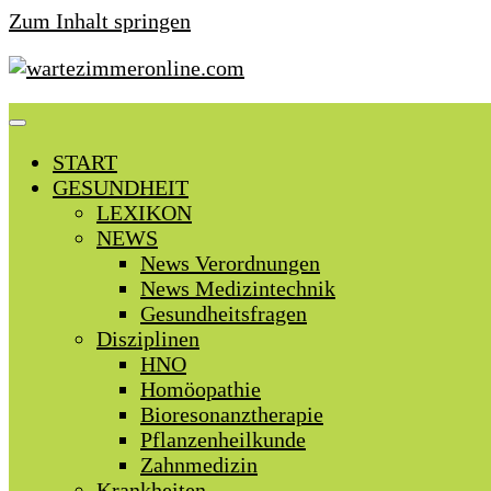
Zum Inhalt springen
START
GESUNDHEIT
LEXIKON
NEWS
News Verordnungen
News Medizintechnik
Gesundheitsfragen
Disziplinen
HNO
Homöopathie
Bioresonanztherapie
Pflanzenheilkunde
Zahnmedizin
Krankheiten