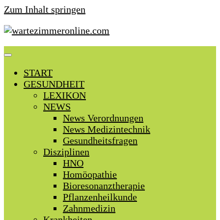
Zum Inhalt springen
START
GESUNDHEIT
LEXIKON
NEWS
News Verordnungen
News Medizintechnik
Gesundheitsfragen
Disziplinen
HNO
Homöopathie
Bioresonanztherapie
Pflanzenheilkunde
Zahnmedizin
Krankheiten