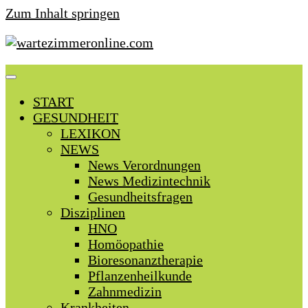
Zum Inhalt springen
START
GESUNDHEIT
LEXIKON
NEWS
News Verordnungen
News Medizintechnik
Gesundheitsfragen
Disziplinen
HNO
Homöopathie
Bioresonanztherapie
Pflanzenheilkunde
Zahnmedizin
Krankheiten