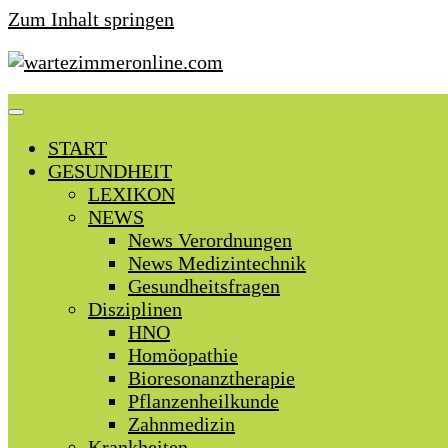
Zum Inhalt springen
START
GESUNDHEIT
LEXIKON
NEWS
News Verordnungen
News Medizintechnik
Gesundheitsfragen
Disziplinen
HNO
Homöopathie
Bioresonanztherapie
Pflanzenheilkunde
Zahnmedizin
Krankheiten