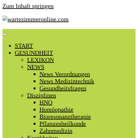
Zum Inhalt springen
START
GESUNDHEIT
LEXIKON
NEWS
News Verordnungen
News Medizintechnik
Gesundheitsfragen
Disziplinen
HNO
Homöopathie
Bioresonanztherapie
Pflanzenheilkunde
Zahnmedizin
Krankheiten