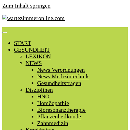
Zum Inhalt springen
START
GESUNDHEIT
LEXIKON
NEWS
News Verordnungen
News Medizintechnik
Gesundheitsfragen
Disziplinen
HNO
Homöopathie
Bioresonanztherapie
Pflanzenheilkunde
Zahnmedizin
Krankheiten