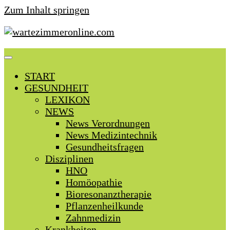
Zum Inhalt springen
START
GESUNDHEIT
LEXIKON
NEWS
News Verordnungen
News Medizintechnik
Gesundheitsfragen
Disziplinen
HNO
Homöopathie
Bioresonanztherapie
Pflanzenheilkunde
Zahnmedizin
Krankheiten