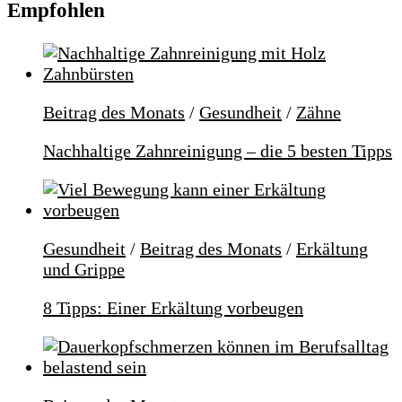
Empfohlen
Beitrag des Monats
/
Gesundheit
/
Zähne
Nachhaltige Zahnreinigung – die 5 besten Tipps
Gesundheit
/
Beitrag des Monats
/
Erkältung
und Grippe
8 Tipps: Einer Erkältung vorbeugen