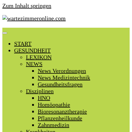
Zum Inhalt springen
START
GESUNDHEIT
LEXIKON
NEWS
News Verordnungen
News Medizintechnik
Gesundheitsfragen
Disziplinen
HNO
Homöopathie
Bioresonanztherapie
Pflanzenheilkunde
Zahnmedizin
Krankheiten