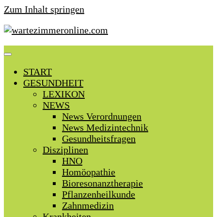
Zum Inhalt springen
START
GESUNDHEIT
LEXIKON
NEWS
News Verordnungen
News Medizintechnik
Gesundheitsfragen
Disziplinen
HNO
Homöopathie
Bioresonanztherapie
Pflanzenheilkunde
Zahnmedizin
Krankheiten