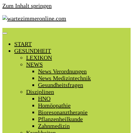
Zum Inhalt springen
START
GESUNDHEIT
LEXIKON
NEWS
News Verordnungen
News Medizintechnik
Gesundheitsfragen
Disziplinen
HNO
Homöopathie
Bioresonanztherapie
Pflanzenheilkunde
Zahnmedizin
Krankheiten