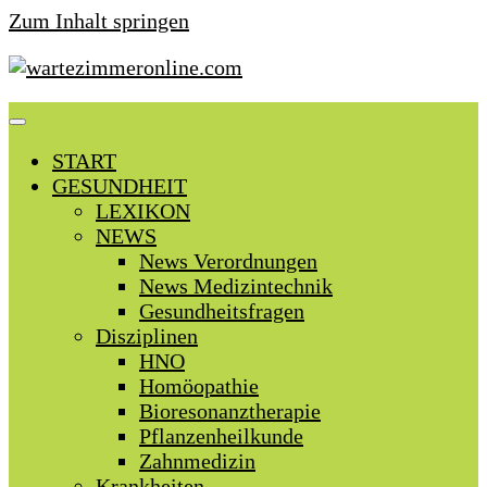
Zum Inhalt springen
START
GESUNDHEIT
LEXIKON
NEWS
News Verordnungen
News Medizintechnik
Gesundheitsfragen
Disziplinen
HNO
Homöopathie
Bioresonanztherapie
Pflanzenheilkunde
Zahnmedizin
Krankheiten