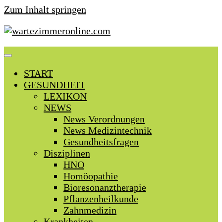
Zum Inhalt springen
START
GESUNDHEIT
LEXIKON
NEWS
News Verordnungen
News Medizintechnik
Gesundheitsfragen
Disziplinen
HNO
Homöopathie
Bioresonanztherapie
Pflanzenheilkunde
Zahnmedizin
Krankheiten