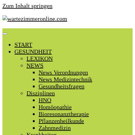
Zum Inhalt springen
START
GESUNDHEIT
LEXIKON
NEWS
News Verordnungen
News Medizintechnik
Gesundheitsfragen
Disziplinen
HNO
Homöopathie
Bioresonanztherapie
Pflanzenheilkunde
Zahnmedizin
Krankheiten