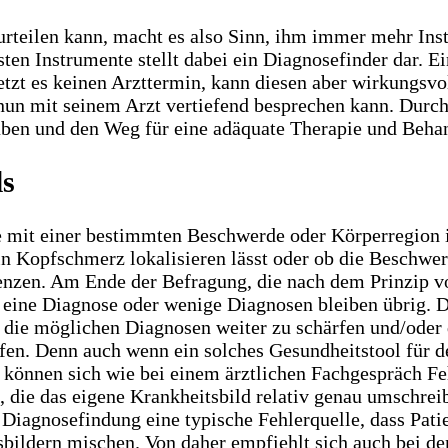
rteilen kann, macht es also Sinn, ihm immer mehr Ins
lsten Instrumente stellt dabei ein Diagnosefinder dar.
setzt es keinen Arzttermin, kann diesen aber wirkungsv
er nun mit seinem Arzt vertiefend besprechen kann. Du
lt haben und den Weg für eine adäquate Therapie und Beh
ls
ie mit einer bestimmten Beschwerde oder Körperregion 
n Kopfschmerz lokalisieren lässt oder ob die Beschwer
nzen. Am Ende der Befragung, die nach dem Prinzip von
eine Diagnose oder wenige Diagnosen bleiben übrig. De
r die möglichen Diagnosen weiter zu schärfen und/oder
fen. Denn auch wenn ein solches Gesundheitstool für de
er können sich wie bei einem ärztlichen Fachgespräch 
, die das eigene Krankheitsbild relativ genau umschrei
r Diagnosefindung eine typische Fehlerquelle, dass Pat
sbildern mischen. Von daher empfiehlt sich auch bei de