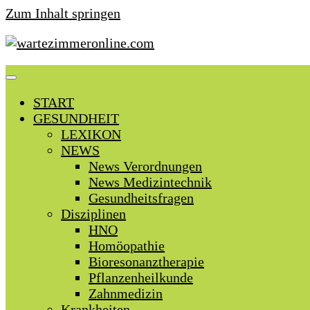
Zum Inhalt springen
START
GESUNDHEIT
LEXIKON
NEWS
News Verordnungen
News Medizintechnik
Gesundheitsfragen
Disziplinen
HNO
Homöopathie
Bioresonanztherapie
Pflanzenheilkunde
Zahnmedizin
Krankheiten