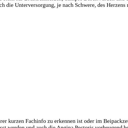
uch die Unterversorgung, je nach Schwere, des Herzens 
rer kurzen Fachinfo zu erkennen ist oder im Beipackzett
sst werden und auch die Angina Pectoris vorbeugend be