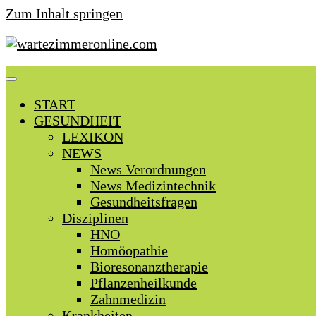
Zum Inhalt springen
START
GESUNDHEIT
LEXIKON
NEWS
News Verordnungen
News Medizintechnik
Gesundheitsfragen
Disziplinen
HNO
Homöopathie
Bioresonanztherapie
Pflanzenheilkunde
Zahnmedizin
Krankheiten