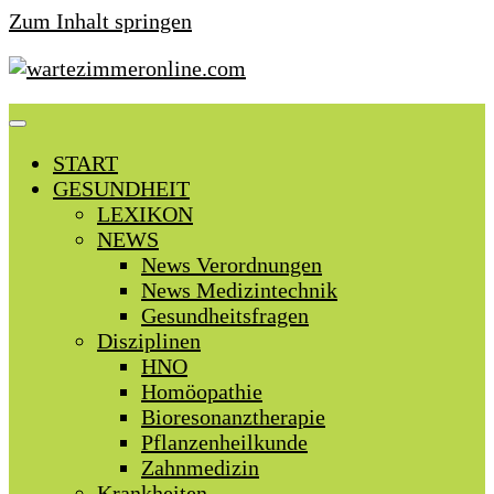
Zum Inhalt springen
START
GESUNDHEIT
LEXIKON
NEWS
News Verordnungen
News Medizintechnik
Gesundheitsfragen
Disziplinen
HNO
Homöopathie
Bioresonanztherapie
Pflanzenheilkunde
Zahnmedizin
Krankheiten