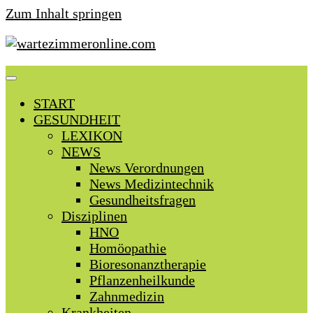
Zum Inhalt springen
START
GESUNDHEIT
LEXIKON
NEWS
News Verordnungen
News Medizintechnik
Gesundheitsfragen
Disziplinen
HNO
Homöopathie
Bioresonanztherapie
Pflanzenheilkunde
Zahnmedizin
Krankheiten