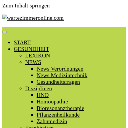
Zum Inhalt springen
START
GESUNDHEIT
LEXIKON
NEWS
News Verordnungen
News Medizintechnik
Gesundheitsfragen
Disziplinen
HNO
Homöopathie
Bioresonanztherapie
Pflanzenheilkunde
Zahnmedizin
Krankheiten