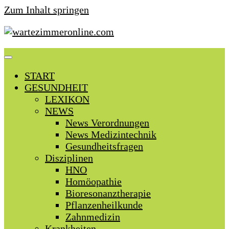
Zum Inhalt springen
START
GESUNDHEIT
LEXIKON
NEWS
News Verordnungen
News Medizintechnik
Gesundheitsfragen
Disziplinen
HNO
Homöopathie
Bioresonanztherapie
Pflanzenheilkunde
Zahnmedizin
Krankheiten