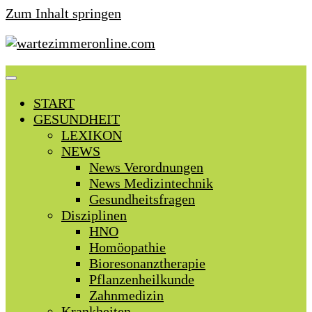
Zum Inhalt springen
START
GESUNDHEIT
LEXIKON
NEWS
News Verordnungen
News Medizintechnik
Gesundheitsfragen
Disziplinen
HNO
Homöopathie
Bioresonanztherapie
Pflanzenheilkunde
Zahnmedizin
Krankheiten