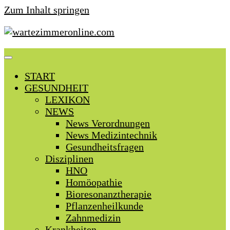
Zum Inhalt springen
START
GESUNDHEIT
LEXIKON
NEWS
News Verordnungen
News Medizintechnik
Gesundheitsfragen
Disziplinen
HNO
Homöopathie
Bioresonanztherapie
Pflanzenheilkunde
Zahnmedizin
Krankheiten