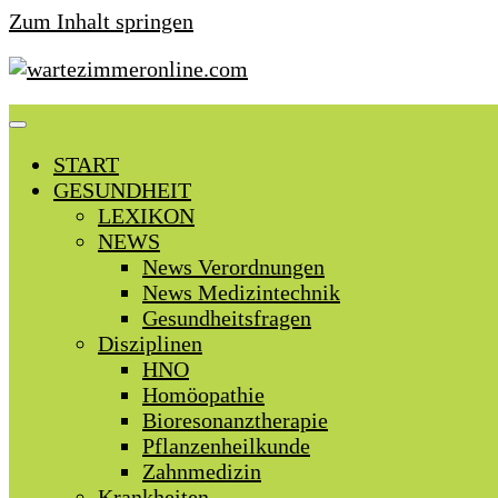
Zum Inhalt springen
START
GESUNDHEIT
LEXIKON
NEWS
News Verordnungen
News Medizintechnik
Gesundheitsfragen
Disziplinen
HNO
Homöopathie
Bioresonanztherapie
Pflanzenheilkunde
Zahnmedizin
Krankheiten