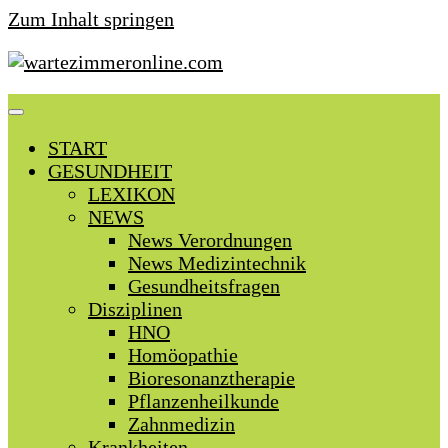
Zum Inhalt springen
START
GESUNDHEIT
LEXIKON
NEWS
News Verordnungen
News Medizintechnik
Gesundheitsfragen
Disziplinen
HNO
Homöopathie
Bioresonanztherapie
Pflanzenheilkunde
Zahnmedizin
Krankheiten