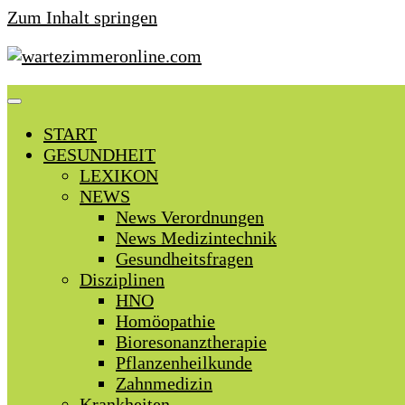
Zum Inhalt springen
START
GESUNDHEIT
LEXIKON
NEWS
News Verordnungen
News Medizintechnik
Gesundheitsfragen
Disziplinen
HNO
Homöopathie
Bioresonanztherapie
Pflanzenheilkunde
Zahnmedizin
Krankheiten