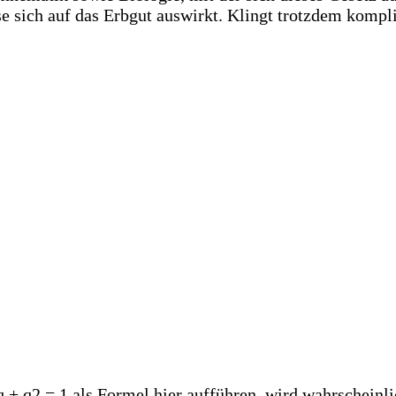
sich auf das Erbgut auswirkt. Klingt trotzdem kompli
q + q2 = 1 als Formel hier aufführen, wird wahrscheinli