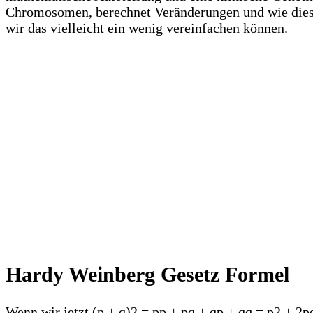
Chromosomen, berechnet Veränderungen und wie diese 
wir das vielleicht ein wenig vereinfachen können.
Hardy Weinberg Gesetz Formel
Wenn wir jetzt (p + q)2 = pp + pq + qp + qq = p2 + 2p