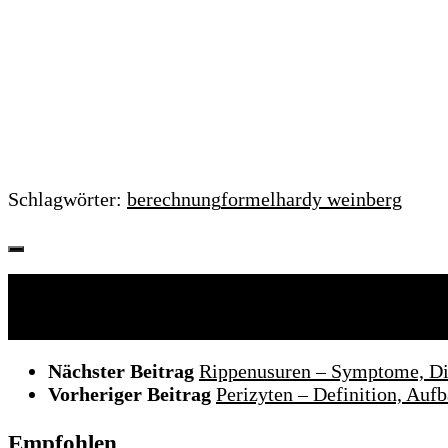
Schlagwörter:
berechnung
formel
hardy weinberg
Folgen:
Nächster Beitrag
Rippenusuren – Symptome, Di
Vorheriger Beitrag
Perizyten – Definition, Au
Empfohlen