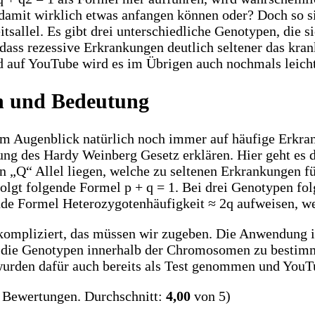
amit wirklich etwas anfangen können oder? Doch so sie
sallel. Es gibt drei unterschiedliche Genotypen, die s
, dass rezessive Erkrankungen deutlich seltener das kra
 auf YouTube wird es im Übrigen auch nochmals leicht 
n und Bedeutung
 im Augenblick natürlich noch immer auf häufige Erkra
dung des Hardy Weinberg Gesetz erklären. Hier geht es 
gen „Q“ Allel liegen, welche zu seltenen Erkrankungen
folgt folgende Formel p + q = 1. Bei drei Genotypen fo
e Formel Heterozygotenhäufigkeit ≈ 2q aufweisen, wei
kompliziert, das müssen wir zugeben. Die Anwendung i
 um die Genotypen innerhalb der Chromosomen zu besti
urden dafür auch bereits als Test genommen und YouTu
Bewertungen. Durchschnitt:
4,00
von 5)